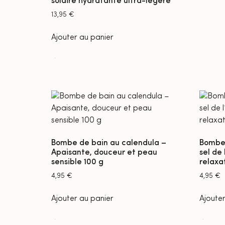
solaire hydratante ultra-légère
13,95
€
Ajouter au panier
Bombe de bain au calendula –
Bombe 
Apaisante, douceur et peau
sel de
sensible 100 g
relaxat
4,95
€
4,95
€
Ajouter au panier
Ajouter