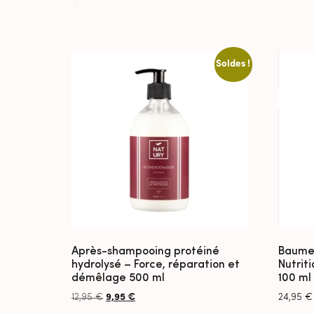
Soldes !
Après-shampooing protéiné
Baume 
hydrolysé – Force, réparation et
Nutrit
démêlage 500 ml
100 ml
12,95
€
9,95
€
24,95
€