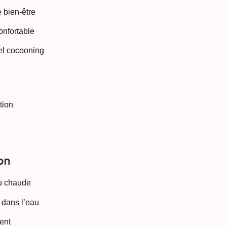
e bien-être
onfortable
uel cocooning
tion
ion
au chaude
 dans l’eau
ent