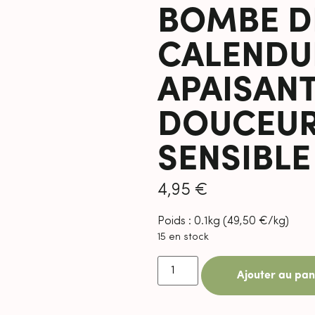
BOMBE DE
CALENDU
APAISANT
DOUCEUR
SENSIBLE
4,95
€
Poids : 0.1kg (
49,50
€
/kg)
15 en stock
Ajouter au pan