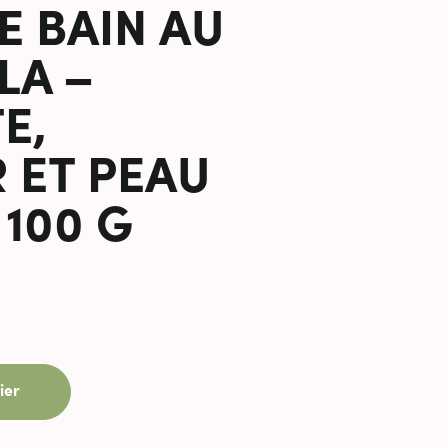
 BAIN AU
LA –
E,
 ET PEAU
 100 G
ier