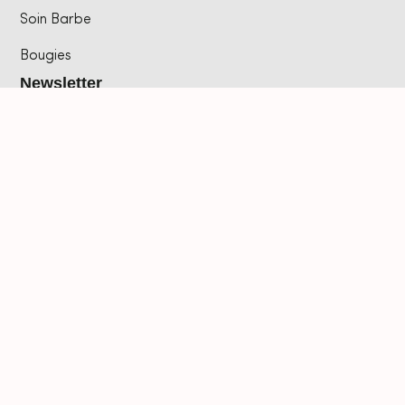
Soin Barbe
Bougies
Newsletter
Restons en contact! Nous nous engageons à vous
envoyer les dernières offres et nouveautés ,
directement dans votre boîte E-mail.
Copyright © 2026 Lestresorsdelika.