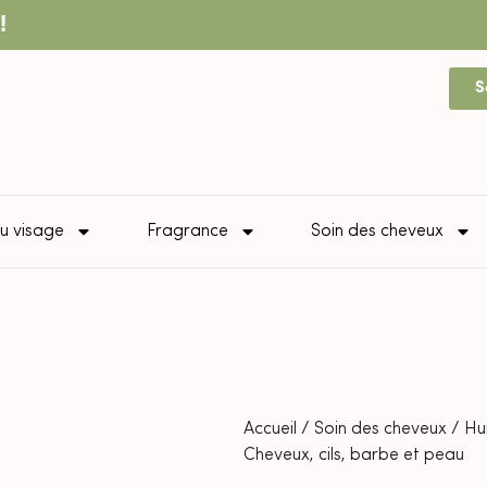
!
S
u visage
Fragrance
Soin des cheveux
Accueil
/
Soin des cheveux
/
Hui
Cheveux, cils, barbe et peau