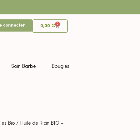
0
e connecter
0,00
€
Soin Barbe
Bougies
les Bio
/ Huile de Ricin BIO –