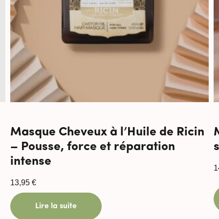
Masque Cheveux à l’Huile de Ricin
– Pousse, force et réparation
intense
1
13,95
€
Lire la suite