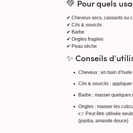
💚 Pour quels usa
✔ Cheveux secs, cassants ou c
✔ Cils & sourcils
✔ Barbe
✔ Ongles fragiles
✔ Peau sèche
✨ Conseils d’utili
Cheveux
: en bain d’huile
Cils & sourcils
: appliquer 
Barbe
: masser quelques 
Ongles
: masser les cutic
👉 Peut être utilisée seul
(jojoba, amande douce)