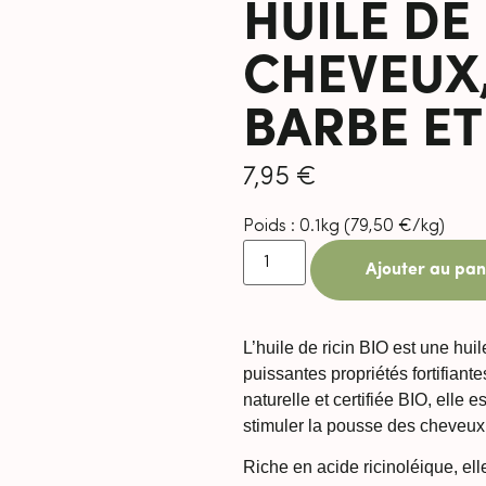
HUILE DE 
CHEVEUX,
BARBE ET
7,95
€
Poids : 0.1kg (
79,50
€
/kg)
Ajouter au pan
L’huile de ricin BIO est une hu
puissantes propriétés fortifiant
naturelle et certifiée BIO, elle 
stimuler la pousse des cheveux, 
Riche en acide ricinoléique, elle